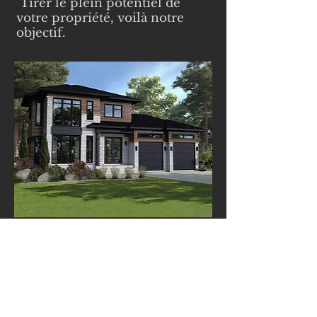
Tirer le plein potentiel de
votre propriété, voilà notre
objectif.
DESIGN
EXTÉRIEUR
Quand la créativité permet
l’originalité!
L’extérieur est le
prolongement de votre