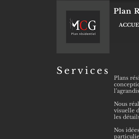
Plan R
ACCUE
Services
Plans rés
conceptio
l’agrand
Nous réal
visuelle 
les détai
Nos idées
particuli